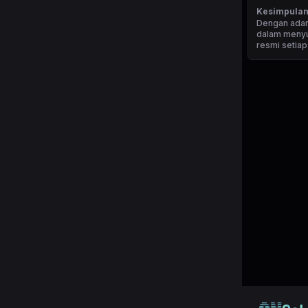
Kesimpula
Dengan adany
dalam menyus
resmi setiap 