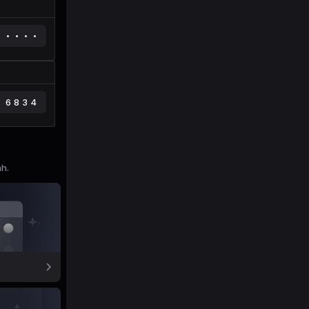
6834
ah.