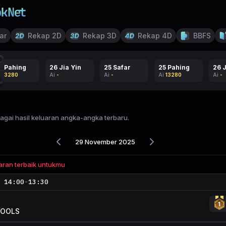
ar
Rekap 2D
Rekap 3D
Rekap 4D
BBFS
5 Pahing
26 Jia Yin
25 Safar
25 Pahing
26 J
i
13280
Ai
-
Ai
-
Ai
13280
Ai
-
bagai hasil keluaran angka-angka terbaru.
29 November 2025
aran terbaik untukmu
14:00
-
13:30
POOLS