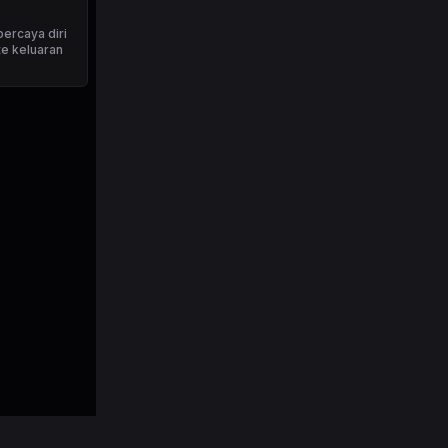
percaya diri
te keluaran