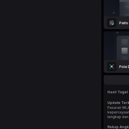
Paito
Pola 
Hasil Togel
Update Terk
Pasaran WLA 
kepercayaan 
lengkap dan 
Rekap Angk