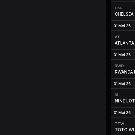
CSP
CHELSEA
31 Mei 26
AT
ATLANTA
31 Mei 26
RWD
RWANDA 
31 Mei 26
9L
NINE LO
31 Mei 26
TTW
TOTO WU