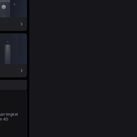
an tingkat
an 4D