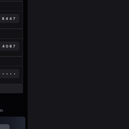
8447
4087
ah.