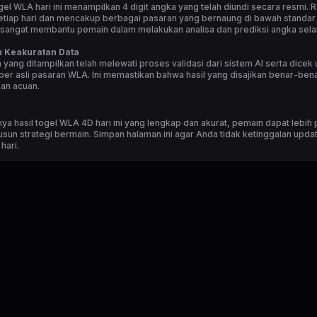
ogel WLA hari ini menampilkan 4 digit angka yang telah diundi secara resmi. 
setiap hari dan mencakup berbagai pasaran yang bernaung di bawah standa
i sangat membantu pemain dalam melakukan analisa dan prediksi angka sela
n Keakuratan Data
 yang ditampilkan telah melewati proses validasi dari sistem AI serta dicek 
r asli pasaran WLA. Ini memastikan bahwa hasil yang disajikan benar-bena
kan acuan.
n
a hasil togel WLA 4D hari ini yang lengkap dan akurat, pemain dapat lebih 
un strategi bermain. Simpan halaman ini agar Anda tidak ketinggalan upda
hari.