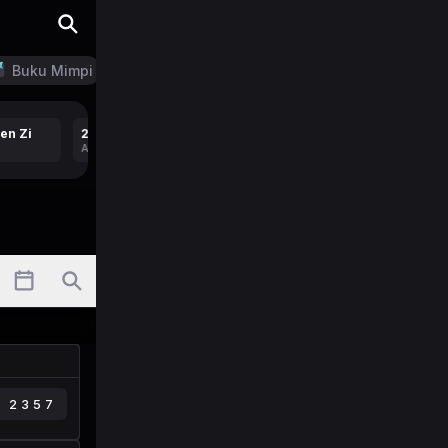
Buku Mimpi
LN Generator
en Zi
23 Safar
23 Pahing
24 Ren Zi
23 Safa
Ai
-
Ai
24138
Ai
-
Ai
-
2357