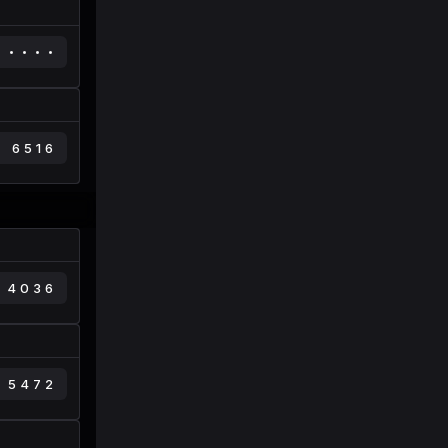
6516
4036
5472