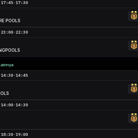
17:45
-
17:30
RE POOLS
23:00
-
22:30
NGPOOLS
Lainnya
14:30
-
14:45
OOLS
14:00
-
14:30
18:30
-
19:00