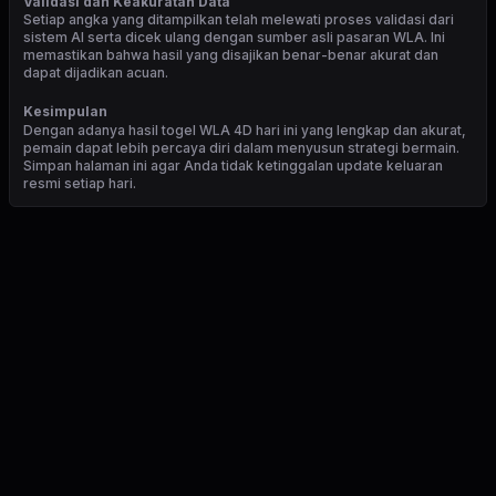
Validasi dan Keakuratan Data
Setiap angka yang ditampilkan telah melewati proses validasi dari
sistem AI serta dicek ulang dengan sumber asli pasaran WLA. Ini
memastikan bahwa hasil yang disajikan benar-benar akurat dan
dapat dijadikan acuan.
Kesimpulan
Dengan adanya hasil togel WLA 4D hari ini yang lengkap dan akurat,
pemain dapat lebih percaya diri dalam menyusun strategi bermain.
Simpan halaman ini agar Anda tidak ketinggalan update keluaran
resmi setiap hari.