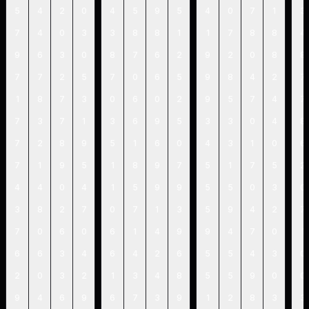
5
4
2
0
4
5
9
5
4
0
7
1
3
7
4
0
3
3
8
8
1
1
7
8
8
4
9
6
3
0
8
7
6
2
9
2
0
8
8
7
7
2
5
7
0
6
5
9
8
4
2
7
1
8
7
3
0
6
0
2
9
5
7
4
7
7
3
7
1
3
6
9
5
3
3
0
4
8
7
2
8
9
5
1
6
0
4
3
1
0
6
7
1
9
5
1
8
9
7
5
1
7
5
2
4
4
0
4
1
5
9
9
5
5
0
3
0
3
8
2
7
0
7
1
3
5
9
4
2
7
7
0
6
0
6
1
4
9
9
4
7
0
1
6
6
3
4
6
4
2
6
5
5
4
3
0
2
0
3
2
1
3
4
8
5
5
9
0
0
9
4
6
9
6
7
3
9
1
2
8
3
3