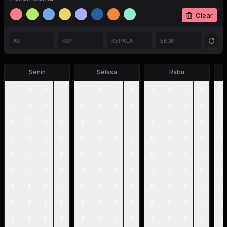
Clear
Senin
Selasa
Rabu
2
9
5
2
7
0
2
6
5
6
4
0
7
3
5
5
1
9
8
4
5
7
9
3
6
3
8
7
2
0
2
3
1
1
3
0
8
4
9
3
2
3
0
9
6
2
5
0
3
8
9
4
9
7
2
6
8
9
1
9
0
8
4
7
3
5
4
4
8
1
0
6
8
5
7
4
6
8
4
1
8
7
8
9
2
8
8
0
5
7
7
6
8
2
0
7
5
9
5
9
2
0
1
6
2
1
6
5
4
6
1
6
3
2
1
2
2