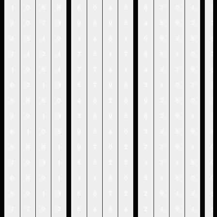
1
0
6
8
8
0
4
5
6
7
0
4
3
2
0
7
3
9
8
9
5
4
5
9
2
2
4
5
4
9
1
4
6
1
0
9
3
5
5
7
4
2
4
7
5
1
7
8
8
1
0
2
1
9
6
4
7
7
4
1
4
3
7
9
5
0
2
1
3
5
7
9
8
3
1
0
7
3
5
8
6
0
4
6
2
6
9
2
6
0
1
2
9
1
3
3
8
9
5
6
2
9
1
3
6
1
0
5
9
5
4
0
3
3
5
9
6
5
8
8
1
9
7
0
2
7
7
9
1
0
7
9
3
1
5
5
2
3
1
7
1
5
0
0
8
9
1
1
1
8
0
5
1
6
0
0
5
9
1
3
6
6
7
2
2
9
4
3
5
7
7
9
2
6
4
8
4
2
4
9
4
5