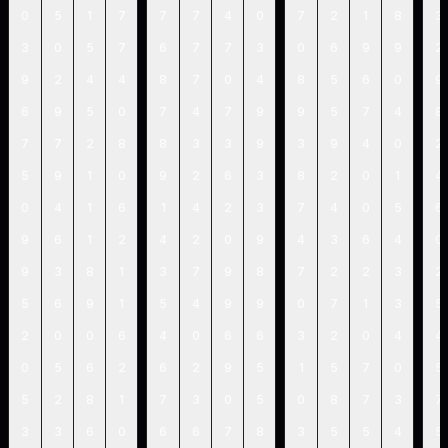
0
5
1
7
7
7
4
0
7
2
1
8
3
3
0
5
7
6
7
7
3
0
6
9
9
2
9
2
4
4
8
7
0
4
8
5
6
0
9
6
9
5
0
7
4
7
9
9
5
7
4
8
7
7
2
8
8
3
3
9
3
9
4
0
2
5
9
1
0
9
2
6
3
8
2
0
1
4
0
4
1
6
1
4
2
3
7
4
0
5
6
9
6
1
2
4
2
0
9
4
3
6
4
0
9
3
8
1
3
7
9
8
7
2
2
3
2
5
6
9
1
5
4
9
9
0
7
1
3
5
2
0
0
6
4
0
6
6
3
2
0
4
4
0
5
6
2
6
2
9
5
1
5
7
0
5
5
2
8
1
7
3
0
5
0
8
7
3
7
3
3
6
0
6
6
7
8
3
5
5
4
5