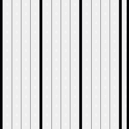
5
0
8
1
0
7
3
9
0
4
3
7
2
0
4
2
3
7
0
7
2
6
3
8
4
4
0
2
5
2
1
5
3
3
9
4
2
0
5
8
5
7
4
4
6
6
9
5
5
1
6
6
8
7
6
1
2
8
9
1
3
2
2
6
4
9
1
5
7
7
8
3
3
1
1
7
2
6
6
8
9
2
7
8
2
8
4
0
3
9
7
4
1
5
8
6
9
5
0
6
1
6
4
1
6
0
8
8
2
4
8
1
1
1
8
5
3
0
5
9
8
8
7
9
3
4
8
6
5
9
5
3
4
0
8
7
1
4
5
0
7
1
8
9
9
0
2
9
4
5
7
2
9
0
5
8
0
4
5
8
6
0
2
3
0
5
9
5
7
0
8
6
3
3
1
8
7
7
0
4
2
5