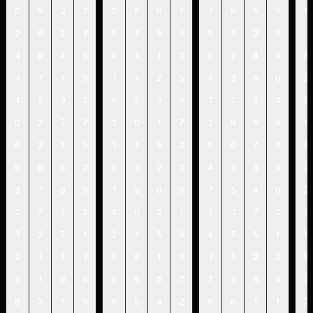
6
9
2
3
0
6
8
1
1
9
6
5
5
2
0
2
7
5
2
5
1
5
5
2
6
1
4
9
4
0
9
4
1
3
5
2
4
9
4
4
7
1
9
1
7
2
5
4
3
6
0
2
4
5
9
3
8
2
3
9
7
7
5
4
9
0
2
7
7
3
0
1
7
3
8
6
6
5
6
2
1
5
1
1
5
2
9
0
7
8
6
8
0
6
2
6
3
2
3
4
3
3
9
2
3
7
8
9
1
5
0
9
7
5
4
0
2
2
7
7
3
4
0
2
1
1
3
7
2
3
3
3
7
1
2
1
5
9
4
5
5
1
5
2
1
1
3
6
9
1
9
1
5
2
2
9
5
1
8
8
5
6
5
7
7
3
5
6
3
8
3
1
6
6
5
4
2
9
6
1
1
2