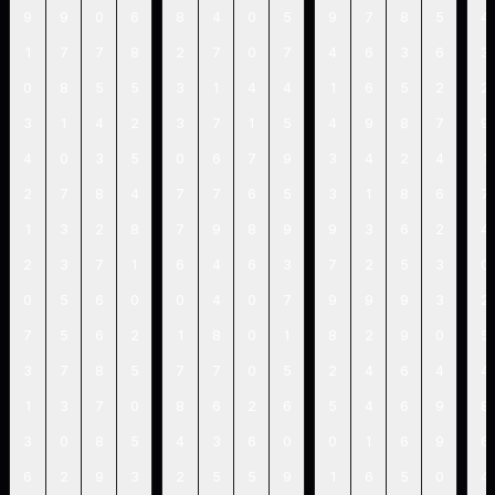
9
9
0
6
8
4
0
5
9
7
8
5
4
1
7
7
8
2
7
0
7
4
6
3
6
3
0
8
5
5
3
1
4
4
1
6
5
2
2
3
1
4
2
3
7
1
5
4
9
8
7
9
4
0
3
5
0
6
7
9
3
4
2
4
1
2
7
8
4
7
7
6
5
3
1
8
6
7
1
3
2
8
7
9
8
9
9
3
6
2
4
2
3
7
1
6
4
6
3
7
2
5
3
0
0
5
6
0
0
4
0
7
9
9
9
3
2
7
5
6
2
1
8
0
1
8
2
9
0
5
3
7
8
5
7
7
0
5
2
4
6
4
4
1
3
7
0
8
6
2
6
5
4
6
9
8
3
0
8
5
4
3
6
0
0
1
6
9
6
6
2
9
3
2
5
5
9
1
6
5
0
4