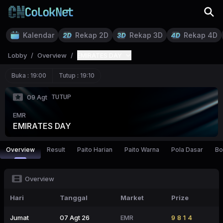
Kalendar
Rekap 2D
Rekap 3D
Rekap 4D
Lobby
/
Overview
/
EMIRATES DAY
Buka :
19:00
Tutup :
19:10
TUTUP
09 Agt
EMR
EMIRATES DAY
Overview
Result
Paito Harian
Paito Warna
Pola Dasar
Bo
Overview
Hari
Tanggal
Market
Prize
Jumat
07 Agt 26
EMR
9814