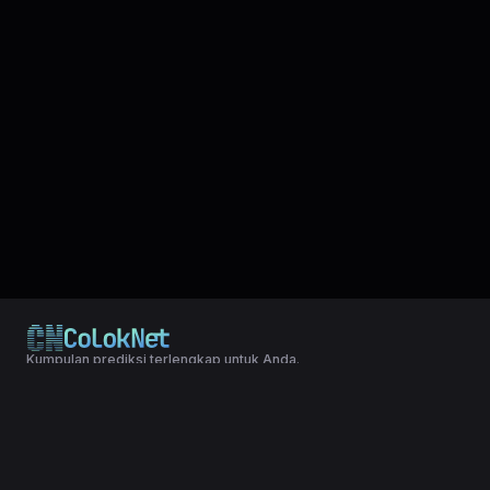
Kumpulan prediksi terlengkap untuk Anda.
© 2024 Copyright LXGroup. All rights reserved.
Terms & Conditions
|
Privacy Policy
Kumpulan data lengkap untuk mudah yang telah di simpulkan dari
result togel EMIRATES DAY, statistik, shio dll