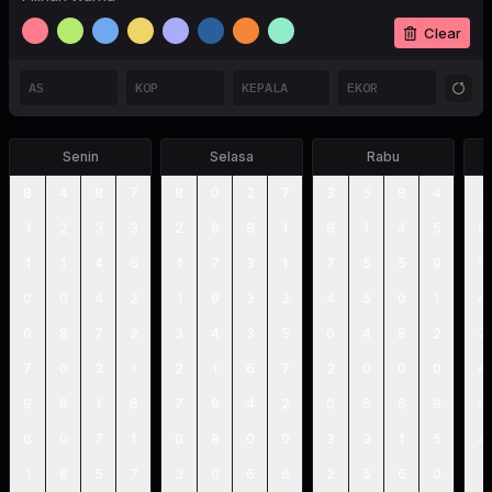
Clear
Senin
Selasa
Rabu
8
4
8
7
8
0
2
7
3
5
8
4
3
1
2
3
3
2
9
8
1
6
1
4
5
9
1
1
4
6
1
7
3
1
7
5
5
9
5
0
0
4
2
1
9
3
2
4
5
0
1
4
0
8
7
2
3
4
3
5
6
4
8
2
7
7
0
3
1
2
1
6
7
2
0
0
0
4
9
6
1
6
7
9
4
2
0
6
6
9
4
6
0
7
1
0
8
0
0
3
3
1
5
4
1
6
5
7
3
0
6
6
2
5
6
0
1