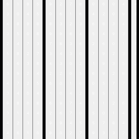
6
1
8
5
9
2
7
8
0
6
0
4
4
3
0
4
5
0
6
1
6
4
2
0
9
9
4
8
9
8
8
3
2
3
6
8
3
4
3
3
5
0
8
9
9
8
4
5
4
9
3
9
2
4
7
3
7
8
3
6
2
6
0
1
0
5
8
2
7
3
4
3
0
7
9
2
3
0
2
6
3
8
4
3
0
2
1
9
3
5
2
3
9
2
4
2
2
0
5
6
9
2
8
3
4
7
2
5
6
0
1
0
0
5
7
7
5
3
4
0
4
1
0
4
2
8
5
1
1
1
9
8
0
8
6
9
7
4
1
1
2
6
6
3
1
4
4
2
6
7
0
5
0
1
4
0
4
2
3
3
9
9
4
5
5
7
8
4
2
4
6
1
0
8
0
2
7
9
3
3
2
1