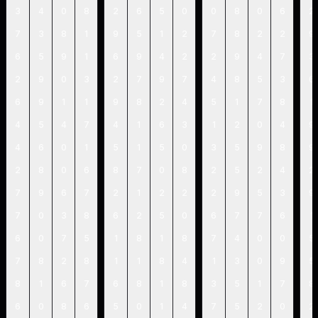
3
4
0
8
2
6
5
0
0
8
0
6
2
7
3
8
1
9
5
1
2
7
8
2
2
9
6
5
9
1
6
9
4
2
2
9
4
7
3
2
9
0
3
2
7
9
7
4
8
5
3
6
6
9
1
1
9
8
2
4
5
1
7
8
1
4
5
4
7
4
1
6
3
1
2
0
4
9
4
6
0
1
5
1
5
0
3
5
9
8
9
2
8
0
6
8
7
0
8
2
5
2
4
2
7
9
6
7
2
1
2
2
2
9
5
3
9
7
0
3
8
6
2
5
0
6
7
7
6
1
6
0
7
5
1
8
1
8
7
4
0
0
5
7
8
2
8
1
1
8
4
1
3
0
9
5
8
1
6
7
6
8
1
8
3
5
1
7
8
6
0
8
6
5
0
1
4
7
5
2
0
2