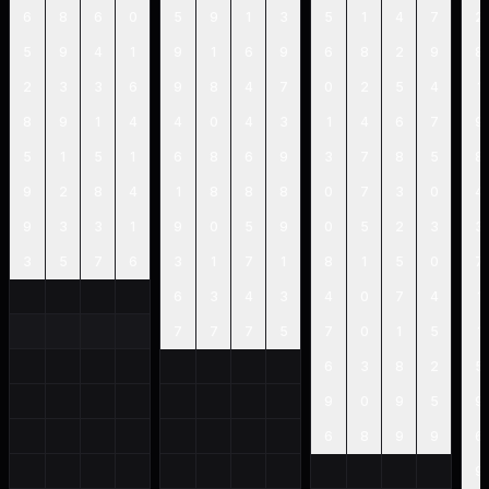
6
8
6
0
5
9
1
3
5
1
4
7
2
5
9
4
1
9
1
6
9
6
8
2
9
8
2
3
3
6
9
8
4
7
0
2
5
4
1
8
9
1
4
4
0
4
3
1
4
6
7
9
5
1
5
1
6
8
6
9
3
7
8
5
8
9
2
8
4
1
8
8
8
0
7
3
0
4
9
3
3
1
9
0
5
9
0
5
2
3
3
3
5
7
6
3
1
7
1
8
1
5
0
7
6
3
4
3
4
0
7
4
1
7
7
7
5
7
0
1
5
1
6
3
8
2
5
9
0
9
5
9
6
8
9
9
6
9