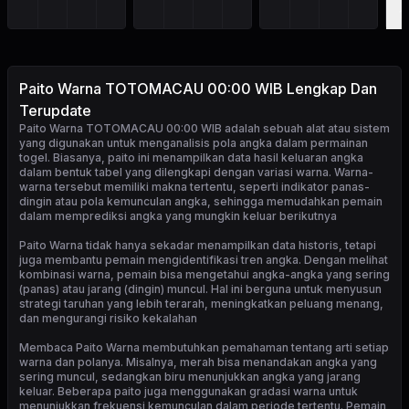
1
Paito Warna TOTOMACAU 00:00 WIB Lengkap Dan
Terupdate
Paito Warna TOTOMACAU 00:00 WIB
adalah sebuah alat atau sistem
yang digunakan untuk menganalisis pola angka dalam permainan
togel. Biasanya, paito ini menampilkan data hasil keluaran angka
dalam bentuk tabel yang dilengkapi dengan variasi warna. Warna-
warna tersebut memiliki makna tertentu, seperti indikator panas-
dingin atau pola kemunculan angka, sehingga memudahkan pemain
dalam memprediksi angka yang mungkin keluar berikutnya
Paito Warna tidak hanya sekadar menampilkan data historis, tetapi
juga membantu pemain mengidentifikasi tren angka. Dengan melihat
kombinasi warna, pemain bisa mengetahui angka-angka yang sering
(panas) atau jarang (dingin) muncul. Hal ini berguna untuk menyusun
strategi taruhan yang lebih terarah, meningkatkan peluang menang,
dan mengurangi risiko kekalahan
Membaca Paito Warna membutuhkan pemahaman tentang arti setiap
warna dan polanya. Misalnya, merah bisa menandakan angka yang
sering muncul, sedangkan biru menunjukkan angka yang jarang
keluar. Beberapa paito juga menggunakan gradasi warna untuk
menunjukkan frekuensi kemunculan dalam periode tertentu. Pemain