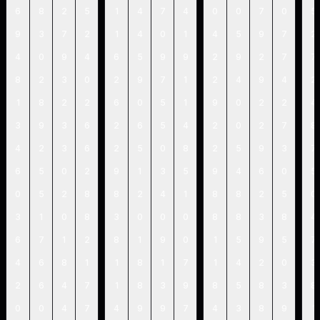
6
8
2
5
1
4
7
4
0
0
7
0
5
9
3
7
2
1
4
0
1
4
5
9
7
2
4
0
9
4
6
5
9
9
2
9
2
7
7
8
2
3
0
2
9
7
1
2
4
9
4
2
1
8
2
2
6
0
5
1
9
0
2
2
4
3
9
3
6
2
6
5
4
2
0
2
7
8
4
2
3
6
2
5
0
8
2
5
9
3
7
6
5
0
2
9
1
3
5
9
4
6
0
5
0
5
2
8
8
2
4
1
8
8
2
5
0
3
1
0
8
3
0
0
0
8
8
3
8
4
6
7
1
2
8
1
9
0
1
5
9
5
7
4
6
8
1
1
8
1
7
1
4
2
0
3
2
6
4
7
1
8
3
9
8
5
8
3
8
0
0
4
7
4
9
9
7
4
3
8
9
1