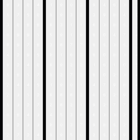
9
3
0
4
1
9
0
3
9
4
6
3
1
5
7
5
0
0
9
3
2
3
9
8
4
0
3
0
8
8
6
3
1
1
6
3
8
5
1
0
9
9
1
5
9
1
9
8
0
4
7
4
8
9
7
8
3
8
7
7
8
5
3
5
1
4
2
9
5
9
1
6
3
8
0
8
3
4
9
2
4
0
6
9
2
2
1
6
1
0
5
5
8
1
7
0
2
7
2
8
0
2
3
4
2
4
4
5
1
9
0
1
4
7
9
8
4
2
3
1
2
6
8
8
2
0
6
2
9
7
5
3
2
7
2
8
2
1
9
2
7
7
2
0
8
4
3
4
5
3
8
6
3
3
2
9
0
2
3
3
9
0
3
7
9
8
5
2
0
2
7
2
4
0
9
5
0
2
5
9
9
7