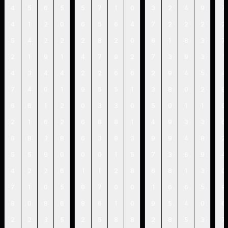
4
5
6
5
5
7
1
0
3
2
4
9
7
4
1
2
0
6
5
6
4
7
2
2
2
2
5
4
2
2
2
8
2
0
6
1
8
3
7
2
1
9
1
4
7
9
2
7
3
9
3
1
4
3
4
4
2
2
6
6
2
9
4
5
4
7
4
0
1
9
5
5
1
3
8
0
2
8
6
6
1
2
0
3
3
0
5
0
1
1
9
2
1
6
2
6
8
8
1
4
9
3
3
6
8
8
3
8
6
3
8
3
9
9
4
8
2
5
5
9
0
0
0
1
5
7
3
6
9
4
4
2
2
6
1
1
2
8
6
8
1
3
0
7
1
0
5
8
7
0
0
1
6
6
5
9
8
0
8
6
8
6
1
0
9
5
4
0
6
2
2
3
5
2
5
8
8
2
8
5
3
7