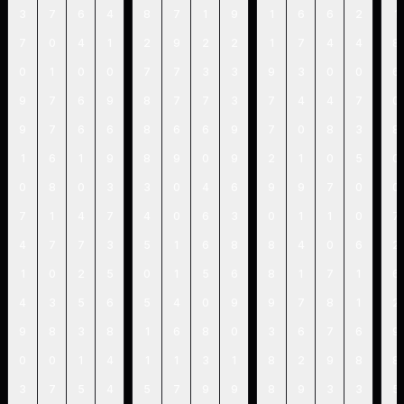
3
7
6
4
8
7
1
9
1
6
6
2
1
7
0
4
1
2
9
2
2
1
7
4
4
8
0
1
0
0
7
7
3
3
9
3
0
0
6
9
7
6
9
8
7
7
3
7
4
4
7
0
9
7
6
6
8
6
6
9
7
0
8
3
8
1
6
1
9
8
9
0
9
2
1
0
5
0
0
8
0
3
3
0
4
6
9
9
7
0
0
7
1
4
7
4
0
6
3
0
1
1
0
7
4
7
7
3
5
1
6
8
8
4
0
6
2
1
0
2
5
0
1
5
6
8
1
7
1
6
4
3
5
6
5
4
0
9
9
7
8
1
2
9
8
3
8
1
6
8
0
3
6
7
6
9
0
0
1
4
1
1
3
1
8
2
9
8
8
3
7
5
4
5
7
9
9
8
9
3
3
5