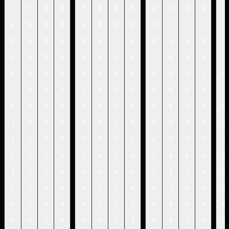
1
7
6
5
7
8
8
6
2
0
3
9
9
4
9
0
2
3
5
3
0
3
1
1
1
0
2
5
8
5
9
3
1
4
2
5
4
8
3
3
0
8
9
4
8
2
6
7
9
8
4
5
6
8
5
6
6
4
6
4
2
4
0
7
6
1
4
6
7
7
8
3
0
8
8
6
9
3
6
9
6
7
8
9
3
5
8
6
5
4
9
1
4
9
7
2
5
1
8
2
0
7
8
2
1
1
9
8
8
5
9
1
4
3
4
6
1
5
7
5
0
3
4
2
9
0
6
8
9
8
3
7
1
9
0
0
6
6
2
2
1
8
0
2
1
9
5
9
3
1
6
6
7
8
6
2
9
2
9
4
8
2
2
2
4
9
8
9
6
0
0
7
0
0
0
7
3
4
6
2
0
5