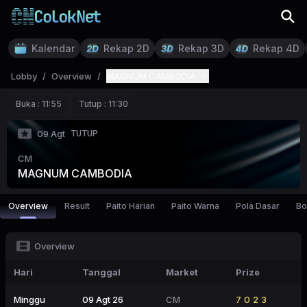
Kalendar
Rekap 2D
Rekap 3D
Rekap 4D
Lobby
/
Overview
/
MAGNUM CAMBODIA
Buka :
11:55
Tutup :
11:30
TUTUP
09 Agt
CM
MAGNUM CAMBODIA
Overview
Result
Paito Harian
Paito Warna
Pola Dasar
Bo
Overview
Hari
Tanggal
Market
Prize
Minggu
09 Agt 26
CM
7023