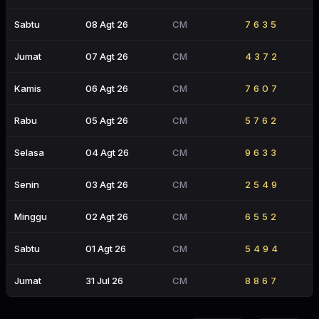
Sabtu
08 Agt 26
CM
7635
Jumat
07 Agt 26
CM
4372
Kamis
06 Agt 26
CM
7607
Rabu
05 Agt 26
CM
5762
Selasa
04 Agt 26
CM
9633
Senin
03 Agt 26
CM
2549
Minggu
02 Agt 26
CM
6552
Sabtu
01 Agt 26
CM
5494
Jumat
31 Jul 26
CM
8867