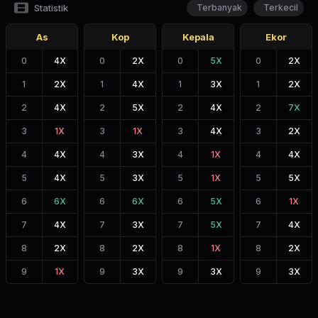
Statistik
Terbanyak
Terkecil
As
Kop
Kepala
Ekor
0
4
X
0
2
X
0
5
X
0
2
X
1
2
X
1
4
X
1
3
X
1
2
X
2
4
X
2
5
X
2
4
X
2
7
X
3
1
X
3
1
X
3
4
X
3
2
X
4
4
X
4
3
X
4
1
X
4
4
X
5
4
X
5
3
X
5
1
X
5
5
X
6
6
X
6
6
X
6
5
X
6
1
X
7
4
X
7
3
X
7
5
X
7
4
X
8
2
X
8
2
X
8
1
X
8
2
X
9
1
X
9
3
X
9
3
X
9
3
X