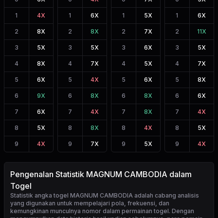
1
4
X
1
6
X
1
5
X
1
6
X
2
8
X
2
8
X
2
7
X
2
11
X
3
5
X
3
5
X
3
6
X
3
5
X
4
8
X
4
7
X
4
5
X
4
7
X
5
6
X
5
4
X
5
6
X
5
8
X
6
9
X
6
8
X
6
8
X
6
6
X
7
6
X
7
4
X
7
8
X
7
4
X
8
5
X
8
8
X
8
4
X
8
5
X
9
4
X
9
7
X
9
5
X
9
4
X
Pengenalan Statistik MAGNUM CAMBODIA dalam
Togel
Statistik angka togel MAGNUM CAMBODIA
adalah cabang analisis
yang digunakan untuk mempelajari pola, frekuensi, dan
kemungkinan munculnya nomor dalam permainan togel. Dengan