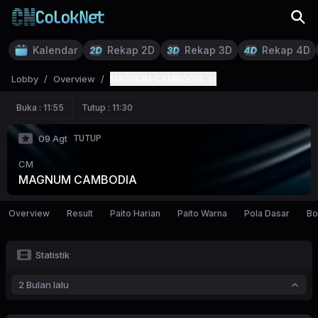
Kalendar
Rekap 2D
Rekap 3D
Rekap 4D
Lobby
/
Overview
/
MAGNUM CAMBODIA
Buka :
11:55
Tutup :
11:30
TUTUP
09 Agt
CM
MAGNUM CAMBODIA
Overview
Result
Paito Harian
Paito Warna
Pola Dasar
Bo
Statistik
2 Bulan lalu